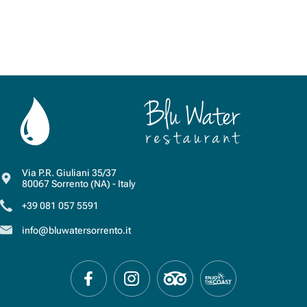
Via P.R. Giuliani 35/37
80067
Sorrento
(NA)
-
Italy
+39 081 057 5591
info@bluwatersorrento.it